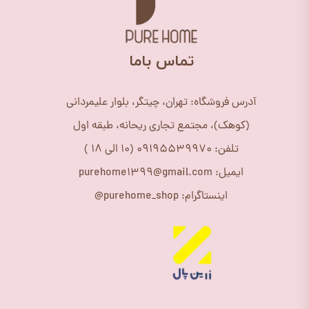
​تماس باما
آدرس فروشگاه: تهران، چیتگر، بلوار علیمردانی
(کوهک)، مجتمع تجاری ریحانه، طبقه اول
تلفن: 09195539970 (10 الی 18 )
ایمیل: purehome1399@gmail.com
اینستاگرام: purehome_shop@