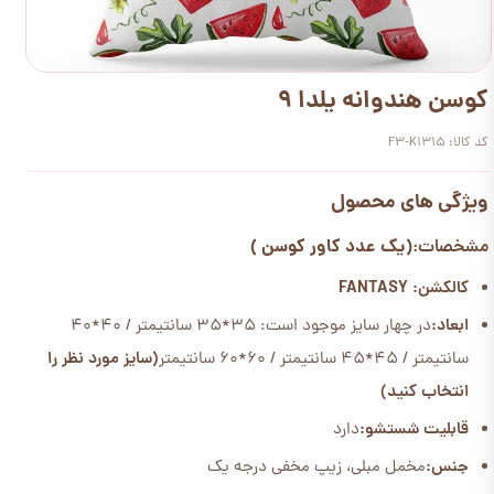
کوسن هندوانه یلدا 9
کد کالا: F3-K1315
ویژگی های محصول
(یک عدد کاور کوسن )
مشخصات:
کالکشن: FANTASY
ابعاد:
در چهار سایز موجود است: 35*35 سانتیمتر / 40*40
سانتیمتر / 45*45 سانتیمتر / 60*60 سانتیمتر
(سایز مورد نظر را
انتخاب کنید)
قابلیت شستشو:
دارد
جنس:
مخمل مبلی، زیپ مخفی درجه یک