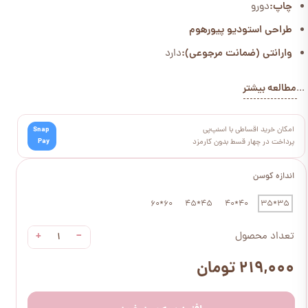
چاپ:
دورو
طراحی استودیو پیورهوم
وارانتی (ضمانت مرجوعی):
دارد
مطالعه بیشتر
...
امکان خرید اقساطی با اسنپ‌پی
Snap
Pay
پرداخت در چهار قسط بدون کارمزد
اندازه کوسن
60*60
45*45
40*40
35*35
+
−
تعداد محصول
۲۱۹,۰۰۰ تومان