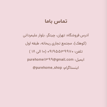
​تماس باما
آدرس فروشگاه: تهران، چیتگر، بلوار علیمردانی
(کوهک)، مجتمع تجاری ریحانه، طبقه اول
تلفن: 09195539970 (10 الی 18 )
ایمیل: purehome1399@gmail.com
اینستاگرام: purehome_shop@