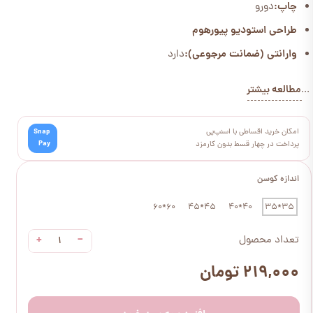
چاپ:
دورو
طراحی استودیو پیورهوم
وارانتی (ضمانت مرجوعی):
دارد
مطالعه بیشتر
...
امکان خرید اقساطی با اسنپ‌پی
Snap
Pay
پرداخت در چهار قسط بدون کارمزد
اندازه کوسن
60*60
45*45
40*40
35*35
+
−
تعداد محصول
۲۱۹,۰۰۰ تومان