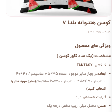
کوسن هندوانه یلدا 7
کد کالا: F3-K1315
ویژگی های محصول
(یک عدد کاور کوسن )
مشخصات:
کالکشن: FANTASY
ابعاد:
در چهار سایز موجود است: 35*35 سانتیمتر / 40*40
سانتیمتر / 45*45 سانتیمتر / 60*60 سانتیمتر
(سایز مورد نظر را
انتخاب کنید)
قابلیت شستشو:
دارد
جنس:
مخمل مبلی، زیپ مخفی درجه یک