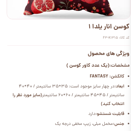
کوسن انار یلدا 1
کد کالا: F3-K1315
ویژگی های محصول
(یک عدد کاور کوسن )
مشخصات:
کالکشن: FANTASY
ابعاد:
در چهار سایز موجود است: 35*35 سانتیمتر / 40*40
سانتیمتر / 45*45 سانتیمتر / 60*60 سانتیمتر
(سایز مورد نظر را
انتخاب کنید)
قابلیت شستشو:
دارد
جنس:
مخمل مبلی، زیپ مخفی درجه یک