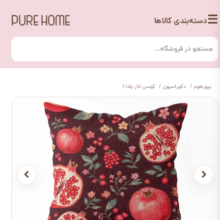
☰
دسته‌بندی کالاها
پیورهوم
دکوراسیون
کوسن انار یلدا 1