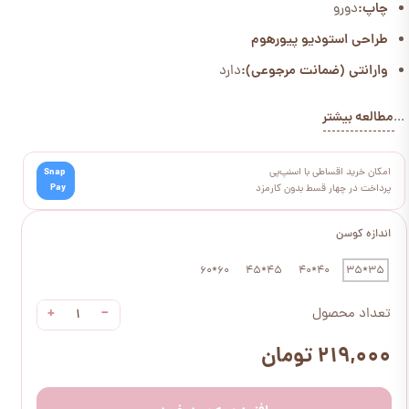
چاپ:
دورو
طراحی استودیو پیورهوم
وارانتی (ضمانت مرجوعی):
دارد
مطالعه بیشتر
...
امکان خرید اقساطی با اسنپ‌پی
Snap
Pay
پرداخت در چهار قسط بدون کارمزد
اندازه کوسن
60*60
45*45
40*40
35*35
+
−
تعداد محصول
۲۱۹,۰۰۰ تومان