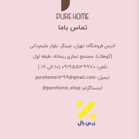
​تماس باما
آدرس فروشگاه: تهران، چیتگر، بلوار علیمردانی
(کوهک)، مجتمع تجاری ریحانه، طبقه اول
تلفن: 09195539970 (10 الی 18 )
ایمیل: purehome1399@gmail.com
اینستاگرام: purehome_shop@