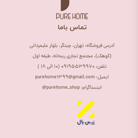
​تماس باما
آدرس فروشگاه: تهران، چیتگر، بلوار علیمردانی
(کوهک)، مجتمع تجاری ریحانه، طبقه اول
تلفن: 09195539970 (10 الی 18 )
ایمیل: purehome1399@gmail.com
اینستاگرام: purehome_shop@