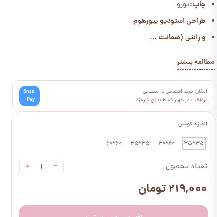
چاپ:
دورو
طراحی استودیو پیورهوم
وارانتی (ضمانت ...
مطالعه بیشتر
امکان خرید اقساطی با اسنپ‌پی
Snap
Pay
پرداخت در چهار قسط بدون کارمزد
اندازه کوسن
60*60
45*45
40*40
35*35
+
−
تعداد محصول
۲۱۹,۰۰۰ تومان