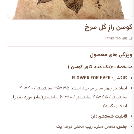
کوسن رازِ گل سرخ
کد کالا: F3-K1315
ویژگی های محصول
(یک عدد کاور کوسن )
مشخصات:
کالکشن: FLOWER FOR EVER
ابعاد:
در چهار سایز موجود است: 35*35 سانتیمتر / 40*40
سانتیمتر / 45*45 سانتیمتر / 60*60 سانتیمتر
(سایز مورد نظر را
انتخاب کنید)
قابلیت شستشو:
دارد
جنس:
مخمل مبلی، زیپ مخفی درجه یک