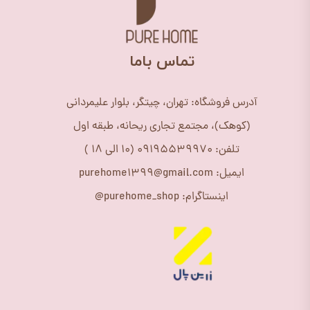
​تماس باما
آدرس فروشگاه: تهران، چیتگر، بلوار علیمردانی
(کوهک)، مجتمع تجاری ریحانه، طبقه اول
تلفن: 09195539970 (10 الی 18 )
ایمیل: purehome1399@gmail.com
اینستاگرام: purehome_shop@