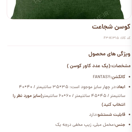
کوسن شجاعت
کد کالا: F3-K1315
ویژگی های محصول
(یک عدد کاور کوسن )
مشخصات:
کالکشن:
FANTASY
ابعاد:
در چهار سایز موجود است: 35*35 سانتیمتر / 40*40
سانتیمتر / 45*45 سانتیمتر / 60*60 سانتیمتر
(سایز مورد نظر را
انتخاب کنید)
قابلیت شستشو:
دارد
جنس:
مخمل مبلی، زیپ مخفی درجه یک