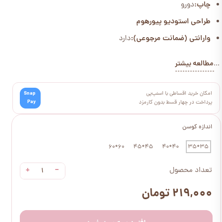
چاپ:
دورو
طراحی استودیو پیورهوم
وارانتی (ضمانت مرجوعی):
دارد
مطالعه بیشتر
...
امکان خرید اقساطی با اسنپ‌پی
Snap
Pay
پرداخت در چهار قسط بدون کارمزد
اندازه کوسن
60*60
45*45
40*40
35*35
+
−
تعداد محصول
۲۱۹,۰۰۰ تومان