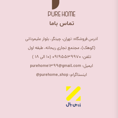
​تماس باما
آدرس فروشگاه: تهران، چیتگر، بلوار علیمردانی
(کوهک)، مجتمع تجاری ریحانه، طبقه اول
تلفن: 09195539970 (10 الی 18 )
ایمیل: purehome1399@gmail.com
اینستاگرام: purehome_shop@