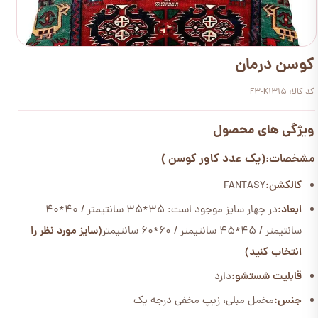
کوسن درمان
کد کالا: F3-K1315
ویژگی های محصول
(یک عدد کاور کوسن )
مشخصات:
کالکشن:
FANTASY
ابعاد:
در چهار سایز موجود است: 35*35 سانتیمتر / 40*40
سانتیمتر / 45*45 سانتیمتر / 60*60 سانتیمتر
(سایز مورد نظر را
انتخاب کنید)
قابلیت شستشو:
دارد
جنس:
مخمل مبلی، زیپ مخفی درجه یک