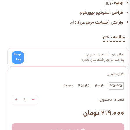
چاپ:
دورو
طراحی استودیو پیورهوم
وارانتی (ضمانت مرجوعی):
دارد
مطالعه بیشتر
...
امکان خرید اقساطی با اسنپ‌پی
Snap
Pay
پرداخت در چهار قسط بدون کارمزد
اندازه کوسن
60*60
45*45
40*40
35*35
+
−
تعداد محصول
۲۱۹,۰۰۰ تومان