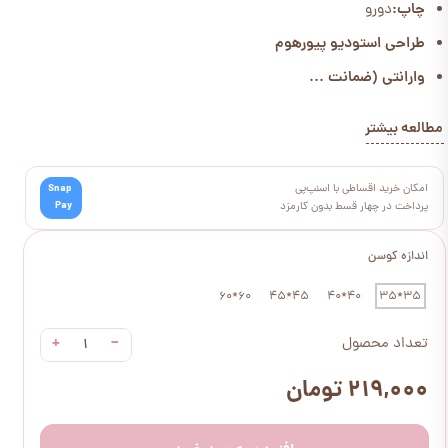
چاپ:
دورو
طراحی استودیو پیورهوم
وارانتی (ضمانت ...
مطالعه بیشتر
امکان خرید اقساطی با اسنپ‌پی
Snap
Pay
پرداخت در چهار قسط بدون کارمزد
اندازه کوسن
60*60
45*45
40*40
35*35
+
−
تعداد محصول
۲۱۹,۰۰۰ تومان