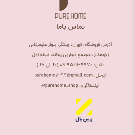
​تماس باما
آدرس فروشگاه: تهران، چیتگر، بلوار علیمردانی
(کوهک)، مجتمع تجاری ریحانه، طبقه اول
تلفن: 09195539970 (10 الی 18 )
ایمیل: purehome1399@gmail.com
اینستاگرام: purehome_shop@