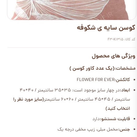
کوسن سایه ی شکوفه
کد کالا: F3-K1315
ویژگی های محصول
(یک عدد کاور کوسن )
مشخصات:
کالکشن:
FLOWER FOR EVER
ابعاد:
در چهار سایز موجود است: 35*35 سانتیمتر / 40*40
سانتیمتر / 45*45 سانتیمتر / 60*60 سانتیمتر
(سایز مورد نظر را
انتخاب کنید)
قابلیت شستشو:
دارد
جنس:
مخمل مبلی، زیپ مخفی درجه یک