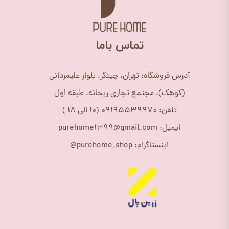
​تماس باما
آدرس فروشگاه: تهران، چیتگر، بلوار علیمردانی
(کوهک)، مجتمع تجاری ریحانه، طبقه اول
تلفن: 09195539970 (10 الی 18 )
ایمیل: purehome1399@gmail.com
اینستاگرام: purehome_shop@