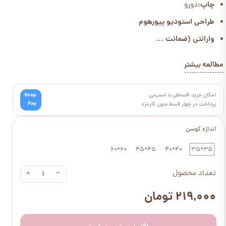
چاپ:
دورو
طراحی استودیو پیورهوم
وارانتی (ضمانت ...
مطالعه بیشتر
امکان خرید اقساطی با اسنپ‌پی
Snap
Pay
پرداخت در چهار قسط بدون کارمزد
اندازه کوسن
60*60
45*45
40*40
35*35
+
−
تعداد محصول
۲۱۹,۰۰۰ تومان