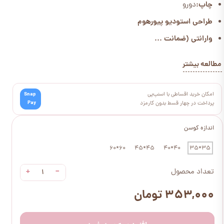
چاپ:
دورو
طراحی استودیو پیورهوم
وارانتی (ضمانت ...
مطالعه بیشتر
امکان خرید اقساطی با اسنپ‌پی
Snap
Pay
پرداخت در چهار قسط بدون کارمزد
اندازه کوسن
60*60
45*45
40*40
35*35
+
−
تعداد محصول
۳۵۳,۰۰۰ تومان