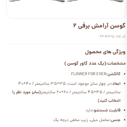
کوسن آرامش برفی 2
کد کالا: F3-K1315
ویژگی های محصول
(یک عدد کاور کوسن )
مشخصات:
کالکشن:
FLOWER FOR EVER
ابعاد:
در چهار سایز موجود است: 35*35 سانتیمتر / 40*40
سانتیمتر / 45*45 سانتیمتر / 60*60 سانتیمتر
(سایز مورد نظر را
انتخاب کنید)
قابلیت شستشو:
دارد
جنس:
مخمل مبلی، زیپ مخفی درجه یک