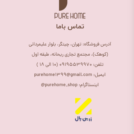
​تماس باما
آدرس فروشگاه: تهران، چیتگر، بلوار علیمردانی
(کوهک)، مجتمع تجاری ریحانه، طبقه اول
تلفن: 09195539970 (10 الی 18 )
ایمیل: purehome1399@gmail.com
اینستاگرام: purehome_shop@