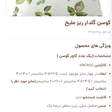
کوسن گلدار ریز ملیح
کد کالا: F3-K1315
ویژگی های محصول
(یک عدد کاور کوسن )
مشخصات:
کالکشن:
VINTAGE
ابعاد:
در چهار سایز موجود است: 35*35 سانتیمتر / 40*40
سانتیمتر / 45*45 سانتیمتر / 60*60 سانتیمتر
(سایز مورد نظر را
انتخاب کنید)
قابلیت شستشو:
دارد
جنس:
مخمل مبلی، زیپ مخفی درجه یک