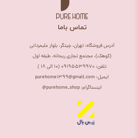
​تماس باما
آدرس فروشگاه: تهران، چیتگر، بلوار علیمردانی
(کوهک)، مجتمع تجاری ریحانه، طبقه اول
تلفن: 09195539970 (10 الی 18 )
ایمیل: purehome1399@gmail.com
اینستاگرام: purehome_shop@