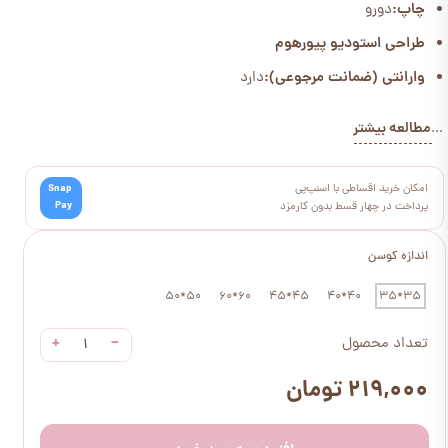
چاپ:
دورو
طراحی استودیو پیورهوم
وارانتی (ضمانت مرجوعی):
دارد
مطالعه بیشتر
...
امکان خرید اقساطی با اسنپ‌پی
Snap
Pay
پرداخت در چهار قسط بدون کارمزد
اندازه کوسن
50*50
60*60
45*45
40*40
35*35
+
−
تعداد محصول
۲۱۹,۰۰۰ تومان