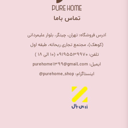
​تماس باما
آدرس فروشگاه: تهران، چیتگر، بلوار علیمردانی
(کوهک)، مجتمع تجاری ریحانه، طبقه اول
تلفن: 09195539970 (10 الی 18 )
ایمیل: purehome1399@gmail.com
اینستاگرام: purehome_shop@