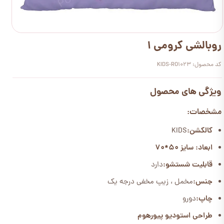
روبالشی کرومی 1
کد محصول: KIDS-RO1023
ویژگی های محصول
مشخصات:
کالکشن:
KIDS
ابعاد: سایز 50*70
قابلیت شستشو:
دارد
جنس:
مخمل ، زیپ مخفی درجه یک
چاپ:
دورو
طراحی استودیو پیورهوم