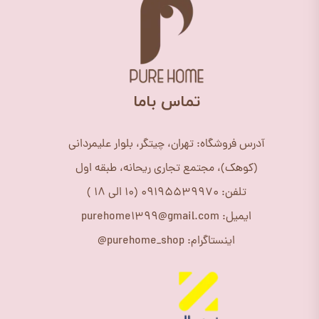
​تماس باما
آدرس فروشگاه: تهران، چیتگر، بلوار علیمردانی
(کوهک)، مجتمع تجاری ریحانه، طبقه اول
تلفن: 09195539970 (10 الی 18 )
ایمیل: purehome1399@gmail.com
اینستاگرام: purehome_shop@