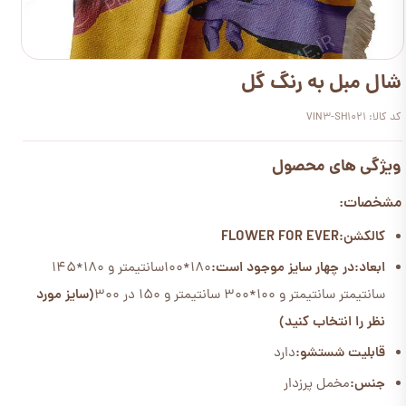
شال مبل به رنگ گل
کد کالا: VIN3-SH1021
ویژگی های محصول
مشخصات:
کالکشن:FLOWER FOR EVER
ابعاد:
در چهار سایز موجود است:
180*100سانتیمتر و 180*145
سانتیمتر سانتیمتر و 100*300 سانتیمتر و 150 در 300
(سایز مورد
نظر را انتخاب کنید)
قابلیت شستشو:
دارد
جنس:
مخمل پرزدار