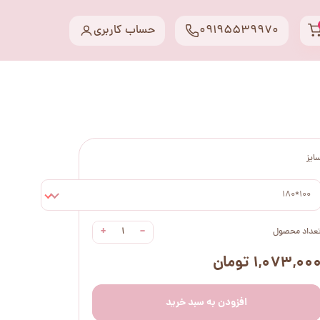
09195539970
حساب کاربری
ایز
100*180
+
−
عداد محصول
۱,۰۷۳,۰۰ تومان
افزودن به سبد خرید