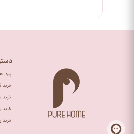
دستر
پیور ه
خرید 
خرید ش
خرید ر
خرید را