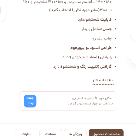
180*145 سانتیمتر سانتیمتر و 100*300 سانتیمتر و 150
در 300
(سایز مورد نظر را انتخاب کنید)
قابلیت شستشو:
دارد
جنس:
مخمل پرزدار
چاپ:
یک رو
طراحی استودیو پیورهوم
وارانتی (ضمانت مرجوعی):
دارد
گارانتی (تثبیت رنگ و شستشو):
دارد
...
مطالعه بیشتر
امکان خرید اقساطی با اسنپ‌پی
Snap
Pay
پرداخت در چهار قسط بدون کارمزد
مشخصات محصول
ویژگی ها
ضمانت
نظرات