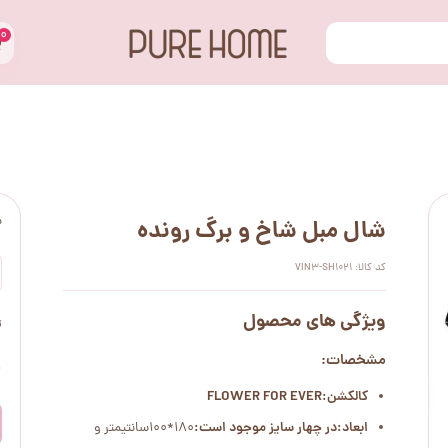
۰
س
شال مبل شاخ و برگ رونده
کد کالا: VIN3-SH1021
ویژگی های محصول
ت
مشخصات:
۰
کالکشن:FLOWER FOR EVER
ابعاد:
در چهار سایز موجود است:
180*100سانتیمتر و