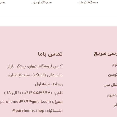
۶۰۵,۰۰۰ تومان
۵۲۰,۰۰۰ تومان
۱۷۹,۰۰۰ 
سی سریع
​تماس باما
وم
آدرس فروشگاه: تهران، چیتگر، بلوار
کوسن
علیمردانی (کوهک)، مجتمع تجاری
ریحانه، طبقه اول
ال مبل
تلفن: 09195539970 (10 الی 18 )
ومیزی
ایمیل: purehome1399@gmail.com
نر
اینستاگرام: purehome_shop@