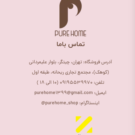
​تماس باما
آدرس فروشگاه: تهران، چیتگر، بلوار علیمردانی
(کوهک)، مجتمع تجاری ریحانه، طبقه اول
تلفن: 09195539970 (10 الی 18 )
ایمیل: purehome1399@gmail.com
اینستاگرام: purehome_shop@