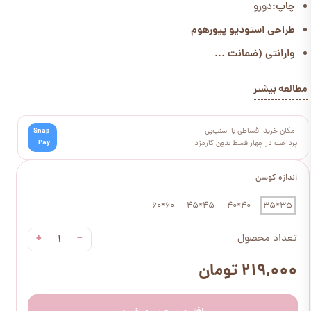
چاپ:
دورو
طراحی استودیو پیورهوم
وارانتی (ضمانت ...
مطالعه بیشتر
امکان خرید اقساطی با اسنپ‌پی
Snap
Pay
پرداخت در چهار قسط بدون کارمزد
اندازه کوسن
60*60
45*45
40*40
35*35
+
−
تعداد محصول
۲۱۹,۰۰۰ تومان