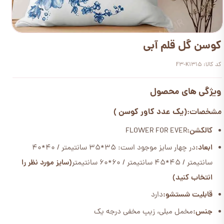
کوسن گل قلم آبی
کد کالا: F3-K1315
ویژگی های محصول
(یک عدد کاور کوسن )
مشخصات:
کالکشن:
FLOWER FOR EVER
ابعاد:
در چهار سایز موجود است: 35*35 سانتیمتر / 40*40
سانتیمتر / 45*45 سانتیمتر / 60*60 سانتیمتر
(سایز مورد نظر را
انتخاب کنید)
قابلیت شستشو:
دارد
جنس:
مخمل مبلی، زیپ مخفی درجه یک