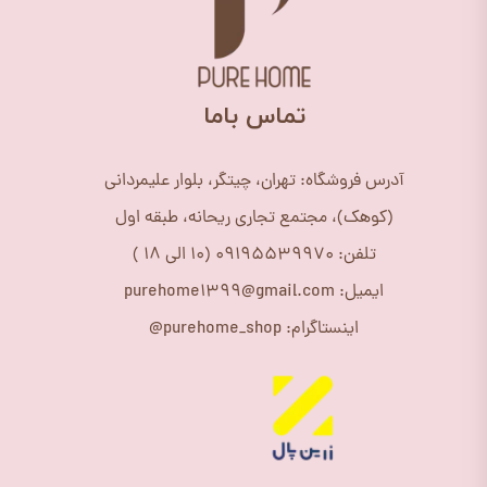
​تماس باما
آدرس فروشگاه: تهران، چیتگر، بلوار علیمردانی
(کوهک)، مجتمع تجاری ریحانه، طبقه اول
تلفن: 09195539970 (10 الی 18 )
ایمیل: purehome1399@gmail.com
اینستاگرام: purehome_shop@