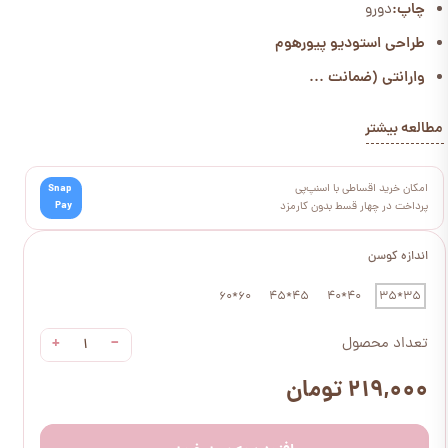
چاپ:
دورو
طراحی استودیو پیورهوم
وارانتی (ضمانت ...
مطالعه بیشتر
امکان خرید اقساطی با اسنپ‌پی
Snap
Pay
پرداخت در چهار قسط بدون کارمزد
اندازه کوسن
60*60
45*45
40*40
35*35
+
−
تعداد محصول
۲۱۹,۰۰۰ تومان