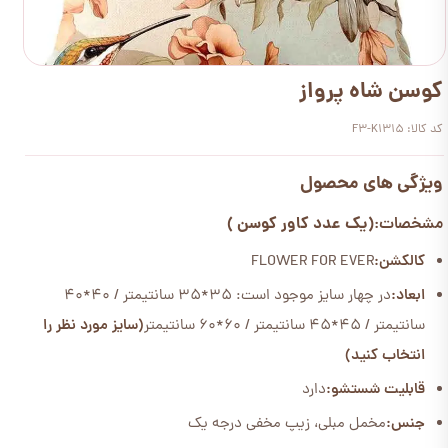
کوسن شاه پرواز
کد کالا: F3-K1315
ویژگی های محصول
(یک عدد کاور کوسن )
مشخصات:
کالکشن:
FLOWER FOR EVER
ابعاد:
در چهار سایز موجود است: 35*35 سانتیمتر / 40*40
سانتیمتر / 45*45 سانتیمتر / 60*60 سانتیمتر
(سایز مورد نظر را
انتخاب کنید)
قابلیت شستشو:
دارد
جنس:
مخمل مبلی، زیپ مخفی درجه یک