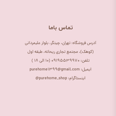
​تماس باما
آدرس فروشگاه: تهران، چیتگر، بلوار علیمردانی
(کوهک)، مجتمع تجاری ریحانه، طبقه اول
تلفن: 09195539970 (10 الی 18 )
ایمیل: purehome1399@gmail.com
اینستاگرام: purehome_shop@