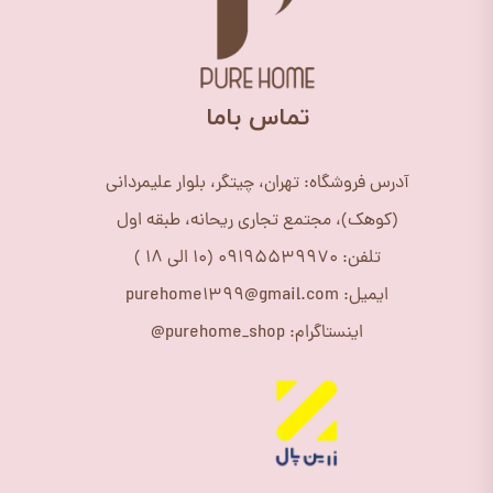
​تماس باما
آدرس فروشگاه: تهران، چیتگر، بلوار علیمردانی
(کوهک)، مجتمع تجاری ریحانه، طبقه اول
تلفن: 09195539970 (10 الی 18 )
ایمیل: purehome1399@gmail.com
اینستاگرام: purehome_shop@