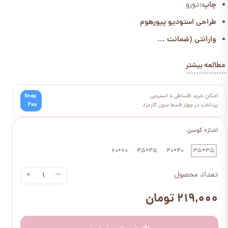
چاپ:
دورو
طراحی استودیو پیورهوم
وارانتی (ضمانت ...
مطالعه بیشتر
امکان خرید اقساطی با اسنپ‌پی
Snap
Pay
پرداخت در چهار قسط بدون کارمزد
اندازه کوسن
60*60
45*45
40*40
35*35
+
−
تعداد محصول
۲۱۹,۰۰۰ تومان