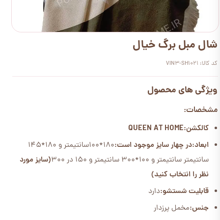
شال مبل برگ خیال
کد کالا: VIN3-SH1021
ویژگی های محصول
مشخصات:
کالکشن:QUEEN AT HOME
ابعاد:
در چهار سایز موجود است:
180*100سانتیمتر و 180*145
سانتیمتر سانتیمتر و 100*300 سانتیمتر و 150 در 300
(سایز مورد
نظر را انتخاب کنید)
قابلیت شستشو:
دارد
جنس:
مخمل پرزدار