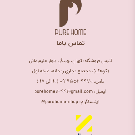
​تماس باما
آدرس فروشگاه: تهران، چیتگر، بلوار علیمردانی
(کوهک)، مجتمع تجاری ریحانه، طبقه اول
تلفن: 09195539970 (10 الی 18 )
ایمیل: purehome1399@gmail.com
اینستاگرام: purehome_shop@