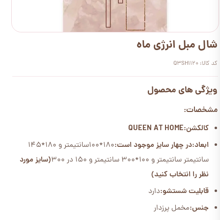
شال مبل انرژی ماه
کد کالا: Q3SH1120
ویژگی های محصول
مشخصات:
کالکشن:QUEEN AT HOME
ابعاد:
در چهار سایز موجود است:
180*100سانتیمتر و 180*145
سانتیمتر سانتیمتر و 100*300 سانتیمتر و 150 در 300
(سایز مورد
نظر را انتخاب کنید)
قابلیت شستشو:
دارد
جنس:
مخمل پرزدار