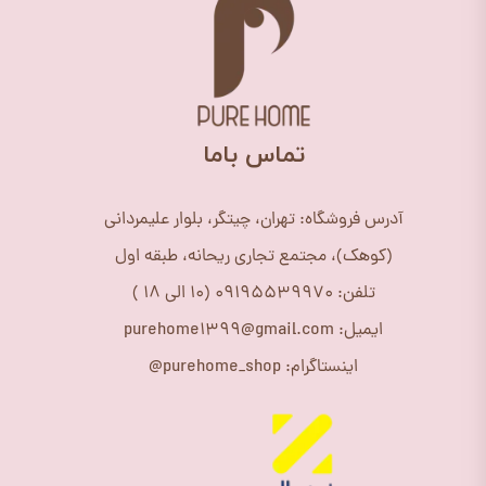
​تماس باما
آدرس فروشگاه: تهران، چیتگر، بلوار علیمردانی
(کوهک)، مجتمع تجاری ریحانه، طبقه اول
تلفن: 09195539970 (10 الی 18 )
ایمیل: purehome1399@gmail.com
اینستاگرام: purehome_shop@