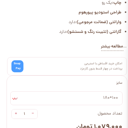
چاپ:
یک رو
طراحی استودیو پیورهوم
وارانتی (ضمانت مرجوعی):
دارد
گارانتی (تثبیت رنگ و شستشو):
دارد
مطالعه بیشتر
...
امکان خرید اقساطی با اسنپ‌پی
Snap
Pay
پرداخت در چهار قسط بدون کارمزد
سایز
100*180
+
−
تعداد محصول
۱,۰۷۹,۰۰۰ تومان