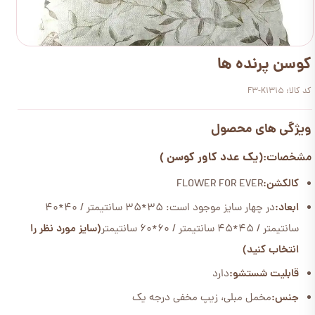
کوسن پرنده ها
کد کالا: F3-K1315
ویژگی های محصول
(یک عدد کاور کوسن )
مشخصات:
کالکشن:
FLOWER FOR EVER
ابعاد:
در چهار سایز موجود است: 35*35 سانتیمتر / 40*40
سانتیمتر / 45*45 سانتیمتر / 60*60 سانتیمتر
(سایز مورد نظر را
انتخاب کنید)
قابلیت شستشو:
دارد
جنس:
مخمل مبلی، زیپ مخفی درجه یک