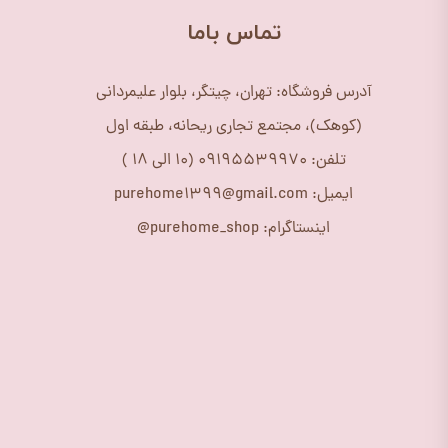
​تماس باما
آدرس فروشگاه: تهران، چیتگر، بلوار علیمردانی
(کوهک)، مجتمع تجاری ریحانه، طبقه اول
تلفن: 09195539970 (10 الی 18 )
ایمیل: purehome1399@gmail.com
اینستاگرام: purehome_shop@