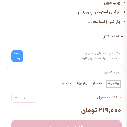
چاپ:
دورو
طراحی استودیو پیورهوم
وارانتی (ضمانت ...
مطالعه بیشتر
امکان خرید اقساطی با اسنپ‌پی
Snap
Pay
پرداخت در چهار قسط بدون کارمزد
اندازه کوسن
60*60
45*45
40*40
35*35
+
−
تعداد محصول
۲۱۹,۰۰۰ تومان