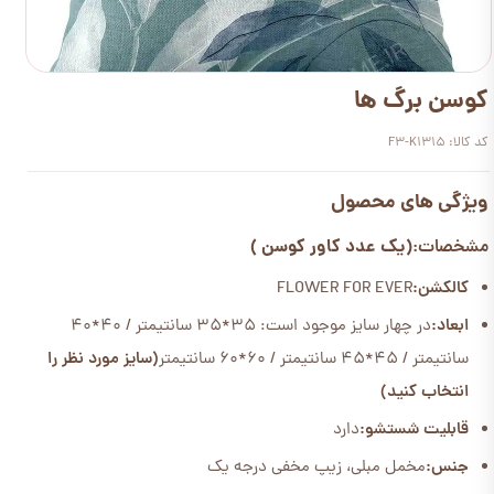
کوسن برگ ها
کد کالا: F3-K1315
ویژگی های محصول
(یک عدد کاور کوسن )
مشخصات:
کالکشن:
FLOWER FOR EVER
ابعاد:
در چهار سایز موجود است: 35*35 سانتیمتر / 40*40
سانتیمتر / 45*45 سانتیمتر / 60*60 سانتیمتر
(سایز مورد نظر را
انتخاب کنید)
قابلیت شستشو:
دارد
جنس:
مخمل مبلی، زیپ مخفی درجه یک