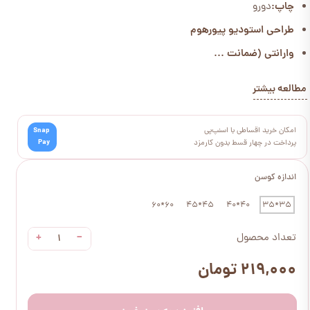
چاپ:
دورو
طراحی استودیو پیورهوم
وارانتی (ضمانت ...
مطالعه بیشتر
امکان خرید اقساطی با اسنپ‌پی
Snap
Pay
پرداخت در چهار قسط بدون کارمزد
اندازه کوسن
60*60
45*45
40*40
35*35
+
−
تعداد محصول
۲۱۹,۰۰۰ تومان