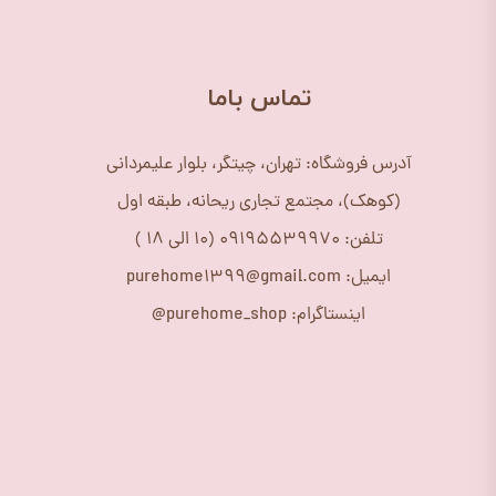
​تماس باما
آدرس فروشگاه: تهران، چیتگر، بلوار علیمردانی
(کوهک)، مجتمع تجاری ریحانه، طبقه اول
تلفن: 09195539970 (10 الی 18 )
ایمیل: purehome1399@gmail.com
اینستاگرام: purehome_shop@