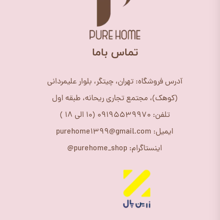
​تماس باما
آدرس فروشگاه: تهران، چیتگر، بلوار علیمردانی
(کوهک)، مجتمع تجاری ریحانه، طبقه اول
تلفن: 09195539970 (10 الی 18 )
ایمیل: purehome1399@gmail.com
اینستاگرام: purehome_shop@