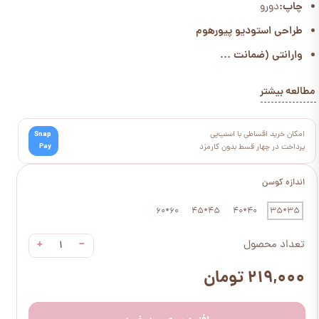
چاپ:
دورو
طراحی استودیو پیورهوم
وارانتی (ضمانت ...
مطالعه بیشتر
امکان خرید اقساطی با اسنپ‌پی
Snap
Pay
پرداخت در چهار قسط بدون کارمزد
اندازه کوسن
60*60
45*45
40*40
35*35
+
−
تعداد محصول
۲۱۹,۰۰۰ تومان