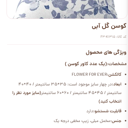
کوسن گل آبی
کد کالا: F3-K1315
ویژگی های محصول
(یک عدد کاور کوسن )
مشخصات:
کالکشن:
FLOWER FOR EVER
ابعاد:
در چهار سایز موجود است: 35*35 سانتیمتر / 40*40
سانتیمتر / 45*45 سانتیمتر / 60*60 سانتیمتر
(سایز مورد نظر را
انتخاب کنید)
قابلیت شستشو:
دارد
جنس:
مخمل مبلی، زیپ مخفی درجه یک