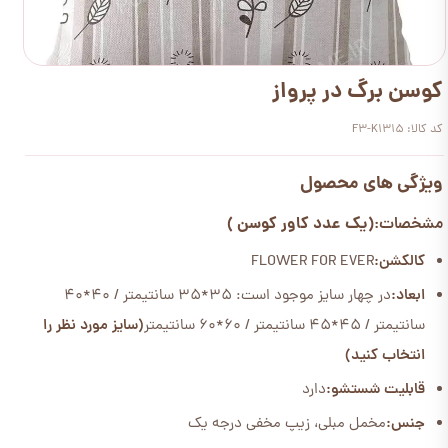
کوسن برگ در پرواز
کد کالا: F3-K1315
ویژگی های محصول
(یک عدد کاور کوسن )
مشخصات:
کالکشن:
FLOWER FOR EVER
ابعاد:
در چهار سایز موجود است: 35*35 سانتیمتر / 40*40
سانتیمتر / 45*45 سانتیمتر / 60*60 سانتیمتر
(سایز مورد نظر را
انتخاب کنید)
قابلیت شستشو:
دارد
جنس:
مخمل مبلی، زیپ مخفی درجه یک