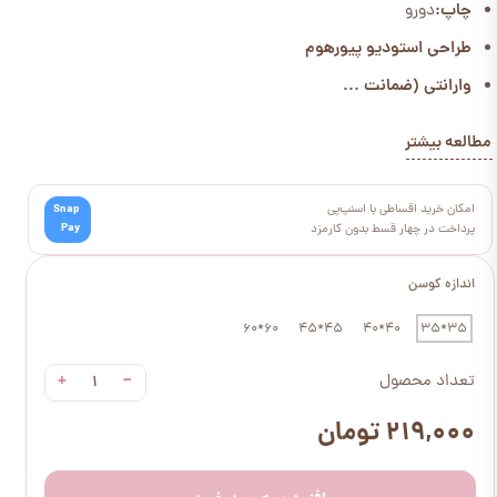
چاپ:
دورو
طراحی استودیو پیورهوم
وارانتی (ضمانت ...
مطالعه بیشتر
امکان خرید اقساطی با اسنپ‌پی
Snap
Pay
پرداخت در چهار قسط بدون کارمزد
اندازه کوسن
60*60
45*45
40*40
35*35
+
−
تعداد محصول
۲۱۹,۰۰۰ تومان