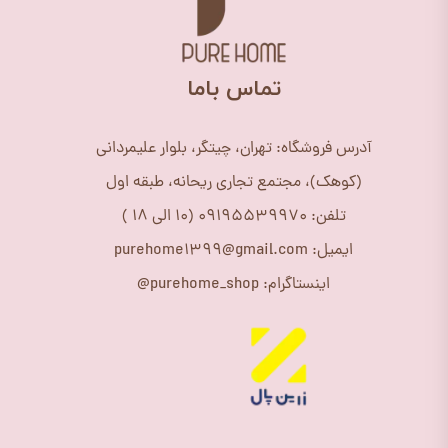
​تماس باما
آدرس فروشگاه: تهران، چیتگر، بلوار علیمردانی
(کوهک)، مجتمع تجاری ریحانه، طبقه اول
تلفن: 09195539970 (10 الی 18 )
ایمیل: purehome1399@gmail.com
اینستاگرام: purehome_shop@