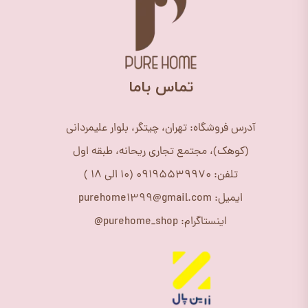
​تماس باما
آدرس فروشگاه: تهران، چیتگر، بلوار علیمردانی
(کوهک)، مجتمع تجاری ریحانه، طبقه اول
تلفن: 09195539970 (10 الی 18 )
ایمیل: purehome1399@gmail.com
اینستاگرام: purehome_shop@