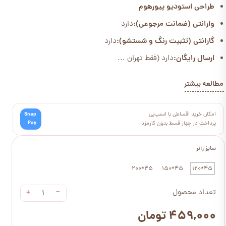
طراحی استودیو پیورهوم
وارانتی (ضمانت مرجوعی):
دارد
گارانتی (تثبیت رنگ و شستشو):
دارد
ارسال رایگان:
دارد (فقط تهران ...
مطالعه بیشتر
امکان خرید اقساطی با اسنپ‌پی
Snap
Pay
پرداخت در چهار قسط بدون کارمزد
سایز رانر
45*200
45*150
45*120
+
−
تعداد محصول
۴۵۹,۰۰۰ تومان