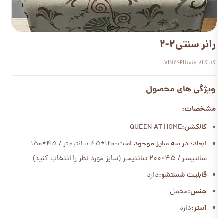
رانر سنتی2-2
کد کالا: VIN3-RU1016
ویژگی های محصول
مشخصات:
کالکشن:
QUEEN AT HOME
ابعاد: در سه سایز موجود است:
120*45 سانتیمتر / 45*150
سانتیمتر / 45*200 سانتیمتر (سایز مورد نظر را انتخاب کنید)
قابلیت شستشو:
دارد
جنس:
مخمل
آستر:
دارد