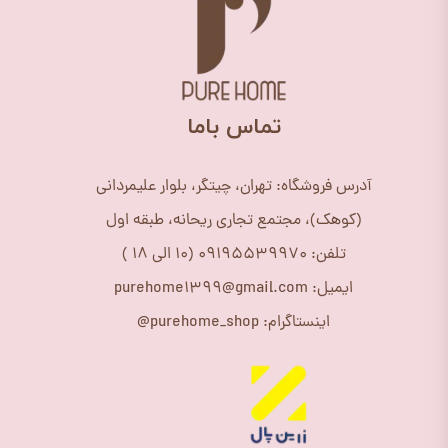
​تماس باما
آدرس فروشگاه: تهران، چیتگر، بلوار علیمردانی
(کوهک)، مجتمع تجاری ریحانه، طبقه اول
تلفن: 09195539970 (10 الی 18 )
ایمیل: purehome1399@gmail.com
اینستاگرام: purehome_shop@