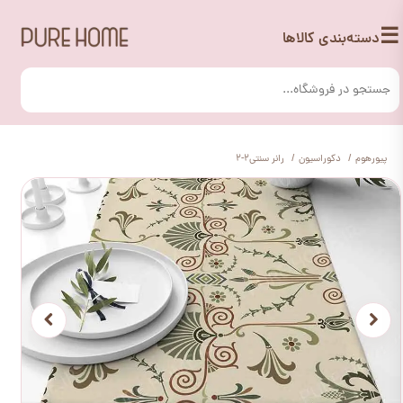
☰
دسته‌بندی کالاها
پیورهوم
دکوراسیون
رانر سنتی2-2