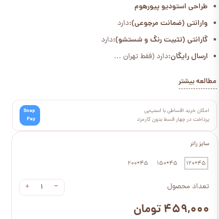
طراحی استودیو پیورهوم
وارانتی (ضمانت مرجوعی):
دارد
گارانتی (تثبیت رنگ و شستشو):
دارد
ارسال رایگان:
دارد (فقط تهران ...
مطالعه بیشتر
امکان خرید اقساطی با اسنپ‌پی
Snap
Pay
پرداخت در چهار قسط بدون کارمزد
سایز رانر
45*200
45*150
45*120
+
−
تعداد محصول
۴۵۹,۰۰۰ تومان