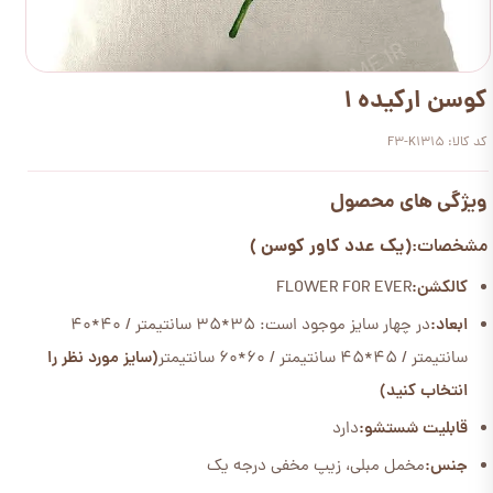
کوسن ارکیده 1
کد کالا: F3-K1315
ویژگی های محصول
(یک عدد کاور کوسن )
مشخصات:
کالکشن:
FLOWER FOR EVER
ابعاد:
در چهار سایز موجود است: 35*35 سانتیمتر / 40*40
سانتیمتر / 45*45 سانتیمتر / 60*60 سانتیمتر
(سایز مورد نظر را
انتخاب کنید)
قابلیت شستشو:
دارد
جنس:
مخمل مبلی، زیپ مخفی درجه یک