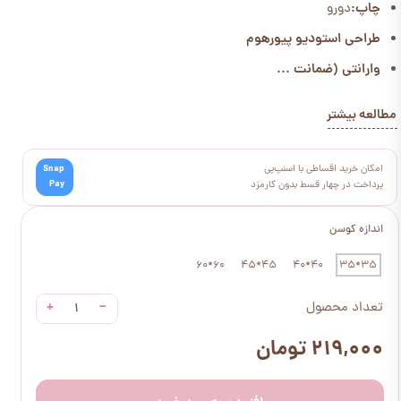
چاپ:
دورو
طراحی استودیو پیورهوم
وارانتی (ضمانت ...
مطالعه بیشتر
امکان خرید اقساطی با اسنپ‌پی
Snap
Pay
پرداخت در چهار قسط بدون کارمزد
اندازه کوسن
60*60
45*45
40*40
35*35
+
−
تعداد محصول
۲۱۹,۰۰۰ تومان