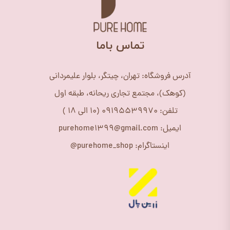
​تماس باما
آدرس فروشگاه: تهران، چیتگر، بلوار علیمردانی
(کوهک)، مجتمع تجاری ریحانه، طبقه اول
تلفن: 09195539970 (10 الی 18 )
ایمیل: purehome1399@gmail.com
اینستاگرام: purehome_shop@