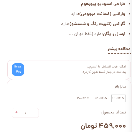
طراحی استودیو پیورهوم
وارانتی (ضمانت مرجوعی):
دارد
گارانتی (تثبیت رنگ و شستشو):
دارد
ارسال رایگان:
دارد (فقط تهران ...
مطالعه بیشتر
امکان خرید اقساطی با اسنپ‌پی
Snap
Pay
پرداخت در چهار قسط بدون کارمزد
سایز رانر
45*200
45*150
45*120
+
−
تعداد محصول
۴۵۹,۰۰۰ تومان