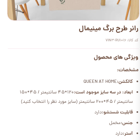
رانر طرح برگ مینیمال
کد کالا: VIN3-RU1016
ویژگی های محصول
مشخصات:
کالکشن:
QUEEN AT HOME
ابعاد: در سه سایز موجود است:
120*45 سانتیمتر / 45*150
سانتیمتر / 45*200 سانتیمتر (سایز مورد نظر را انتخاب کنید)
قابلیت شستشو:
دارد
جنس:
مخمل
آستر:
دارد