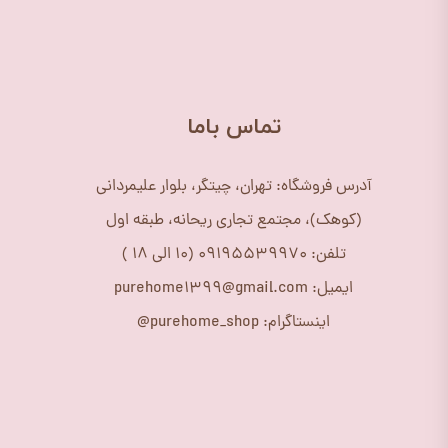
​تماس باما
آدرس فروشگاه: تهران، چیتگر، بلوار علیمردانی
(کوهک)، مجتمع تجاری ریحانه، طبقه اول
تلفن: 09195539970 (10 الی 18 )
ایمیل: purehome1399@gmail.com
اینستاگرام: purehome_shop@