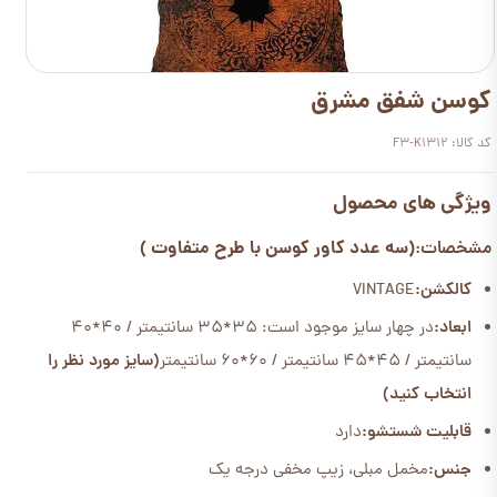
کوسن شفق مشرق
کد کالا: F3-K1312
ویژگی های محصول
(سه عدد کاور کوسن با طرح متفاوت )
مشخصات:
کالکشن:
VINTAGE
ابعاد:
در چهار سایز موجود است: 35*35 سانتیمتر / 40*40
سانتیمتر / 45*45 سانتیمتر / 60*60 سانتیمتر
(سایز مورد نظر را
انتخاب کنید)
قابلیت شستشو:
دارد
جنس:
مخمل مبلی، زیپ مخفی درجه یک