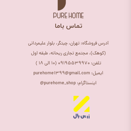
​تماس باما
آدرس فروشگاه: تهران، چیتگر، بلوار علیمردانی
(کوهک)، مجتمع تجاری ریحانه، طبقه اول
تلفن: 09195539970 (10 الی 18 )
ایمیل: purehome1399@gmail.com
اینستاگرام: purehome_shop@