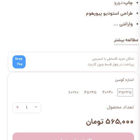
چاپ:
دورو
طراحی استودیو پیورهوم
وارانتی ...
مطالعه بیشتر
امکان خرید اقساطی با اسنپ‌پی
Snap
Pay
پرداخت در چهار قسط بدون کارمزد
اندازه کوسن
60*60
45*45
40*40
35*35
+
−
تعداد محصول
۵۶۵,۰۰۰ تومان