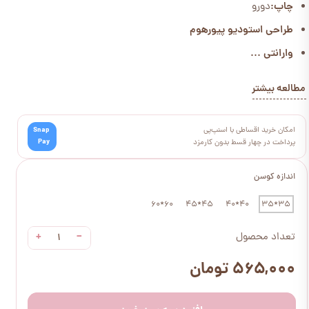
چاپ:
دورو
طراحی استودیو پیورهوم
وارانتی ...
مطالعه بیشتر
امکان خرید اقساطی با اسنپ‌پی
Snap
Pay
پرداخت در چهار قسط بدون کارمزد
اندازه کوسن
60*60
45*45
40*40
35*35
+
−
تعداد محصول
۵۶۵,۰۰۰ تومان