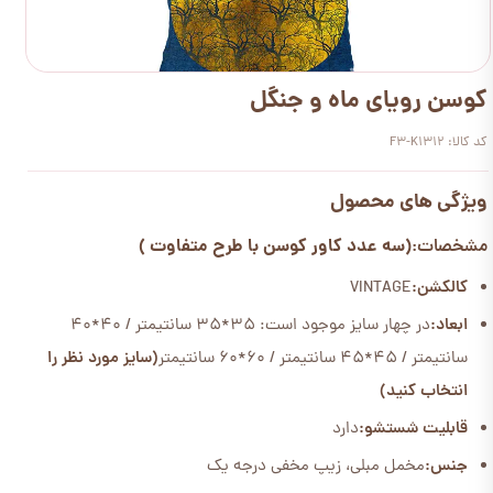
کوسن رویای ماه و جنگل
کد کالا: F3-K1312
ویژگی های محصول
(سه عدد کاور کوسن با طرح متفاوت )
مشخصات:
کالکشن:
VINTAGE
ابعاد:
در چهار سایز موجود است: 35*35 سانتیمتر / 40*40
سانتیمتر / 45*45 سانتیمتر / 60*60 سانتیمتر
(سایز مورد نظر را
انتخاب کنید)
قابلیت شستشو:
دارد
جنس:
مخمل مبلی، زیپ مخفی درجه یک