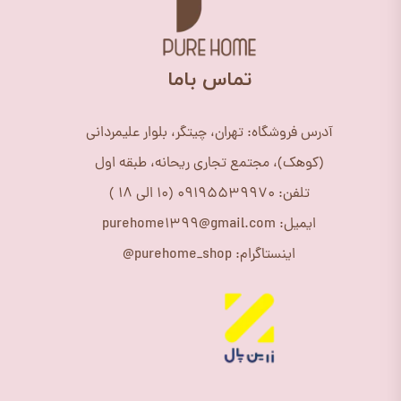
​تماس باما
آدرس فروشگاه: تهران، چیتگر، بلوار علیمردانی
(کوهک)، مجتمع تجاری ریحانه، طبقه اول
تلفن: 09195539970 (10 الی 18 )
ایمیل: purehome1399@gmail.com
اینستاگرام: purehome_shop@