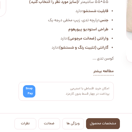
55*55 سانتیمتر /
(سایز مورد نظر را انتخاب کنید)
قابلیت شستشو:
دارد
جنس:
پارچه تدی، زیپ مخفی درجه یک
طراحی استودیو پیورهوم
وارانتی (ضمانت مرجوعی):
دارد
گارانتی (تثبیت رنگ و شستشو):
دارد
کوسن تدی ...
مطالعه بیشتر
امکان خرید اقساطی با اسنپ‌پی
Snap
Pay
پرداخت در چهار قسط بدون کارمزد
مشخصات محصول
ویژگی ها
ضمانت
نظرات