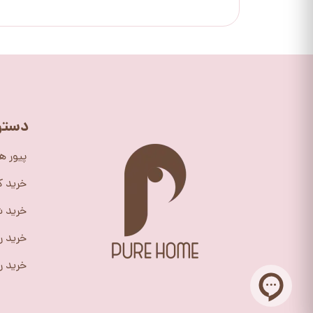
دستر
پیور ه
خرید 
خرید ش
خرید ر
خرید را