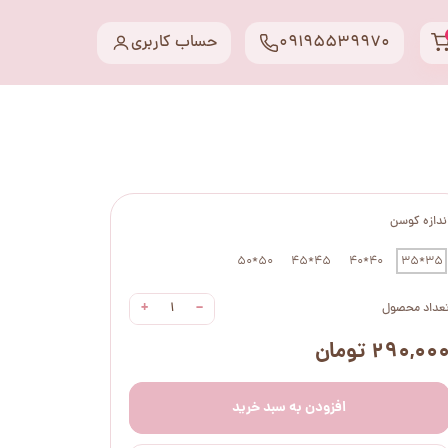
09195539970
حساب کاربری
ندازه کوسن
50*50
45*45
40*40
35*35
+
−
عداد محصول
۲۹۰,۰۰ تومان
افزودن به سبد خرید