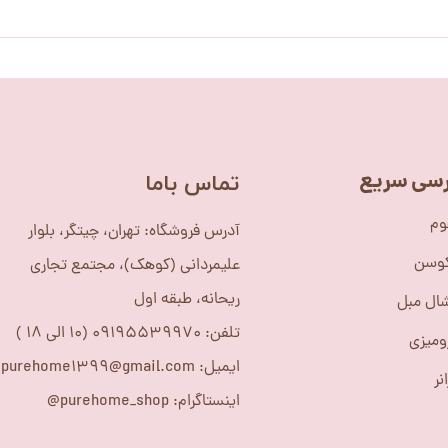
سی سریع
​تماس باما
وم
آدرس فروشگاه: تهران، چیتگر، بلوار
کوسن
علیمردانی (کوهک)، مجتمع تجاری
ریحانه، طبقه اول
ال مبل
تلفن: 09195539970 (10 الی 18 )
ومیزی
ایمیل: purehome1399@gmail.com
نر
اینستاگرام: purehome_shop@