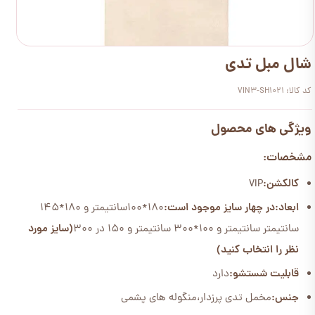
شال مبل تدی
کد کالا: VIN3-SH1021
ویژگی های محصول
مشخصات:
کالکشن:
VIP
ابعاد:
در چهار سایز موجود است:
180*100سانتیمتر و 180*145
سانتیمتر سانتیمتر و 100*300 سانتیمتر و 150 در 300
(سایز مورد
نظر را انتخاب کنید)
قابلیت شستشو:
دارد
جنس:
مخمل تدی پرزدار،منگوله های پشمی