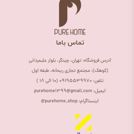
​تماس باما
آدرس فروشگاه: تهران، چیتگر، بلوار علیمردانی
(کوهک)، مجتمع تجاری ریحانه، طبقه اول
تلفن: 09195539970 (10 الی 18 )
ایمیل: purehome1399@gmail.com
اینستاگرام: purehome_shop@