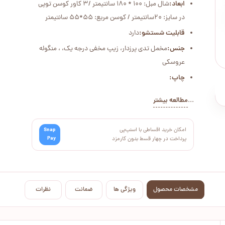
ابعاد:
شال مبل: 100 * 180 سانتیمتر /3 کاور کوسن توپی
در سایز: 20سانتیمتر / کوسن مربع: 55*55 سانتیمتر
قابلیت شستشو:
دارد
جنس:
مخمل تدی پرزدار، زیپ مخفی درجه یک، ، منگوله
عروسکی
چاپ:
...
مطالعه بیشتر
امکان خرید اقساطی با اسنپ‌پی
Snap
Pay
پرداخت در چهار قسط بدون کارمزد
مشخصات محصول
ویژگی ها
ضمانت
نظرات