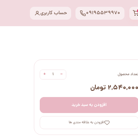
09195539970
حساب کاربری
+
−
عداد محصول
۲,۵۴۰,۰۰ تومان
افزودن به سبد خرید
افزودن به علاقه مندی ها