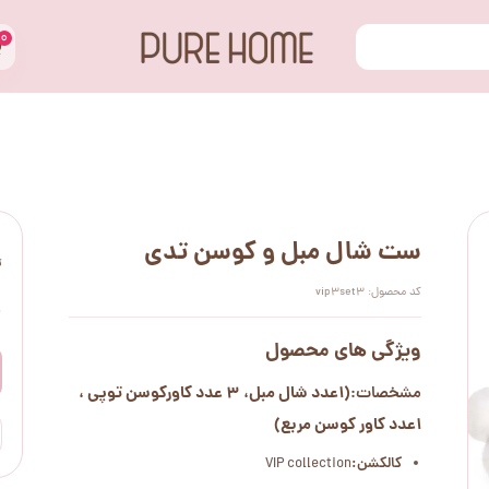
۰
ست شال مبل و کوسن تدی
ت
کد محصول: vip3set3
۰
ویژگی های محصول
(1عدد شال مبل، 3 عدد کاورکوسن توپی ،
مشخصات:
1عدد کاور کوسن مربع)
کالکشن:
VIP collection