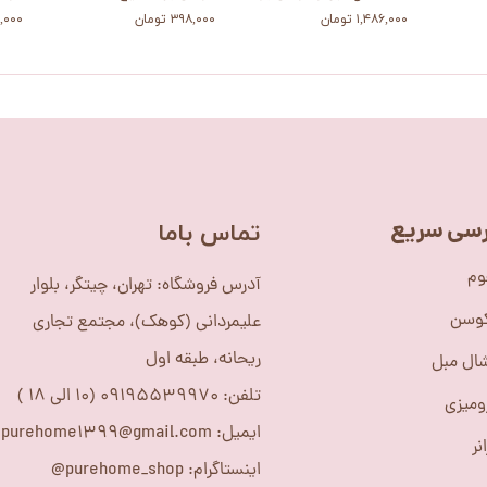
۱,۴۸۶,۰۰۰ تومان
۳۹۸,۰۰۰ تومان
۳۹۸,۰۰۰
سی سریع
​تماس باما
وم
آدرس فروشگاه: تهران، چیتگر، بلوار
کوسن
علیمردانی (کوهک)، مجتمع تجاری
ریحانه، طبقه اول
ال مبل
تلفن: 09195539970 (10 الی 18 )
ومیزی
ایمیل: purehome1399@gmail.com
نر
اینستاگرام: purehome_shop@