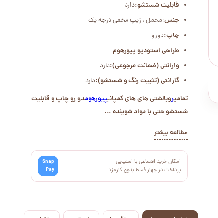
قابلیت شستشو:
دارد
جنس:
مخمل ، زیپ مخفی درجه یک
چاپ:
دورو
طراحی استودیو پیورهوم
وارانتی (ضمانت مرجوعی):
دارد
گارانتی (تثبیت رنگ و شستشو):
دارد
تمامی
ر
وبالشتی های های کمپانی
پیورهوم
دو رو چاپ و قابلیت
شستشو حتی با مواد شوینده ...
مطالعه بیشتر
امکان خرید اقساطی با اسنپ‌پی
Snap
Pay
پرداخت در چهار قسط بدون کارمزد