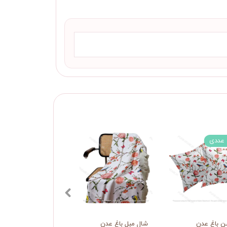
 عددی
 باغ عدن
شال مبل باغ عدن
شال مبل گلدار ریز مل