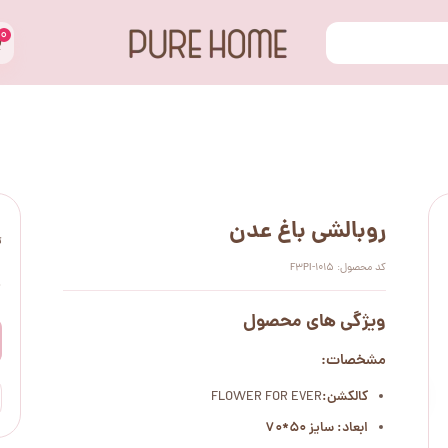
۰
روبالشی باغ عدن
ت
کد محصول: F3PI-1015
۰
ویژگی های محصول
مشخصات:
کالکشن:
FLOWER FOR EVER
ابعاد: سایز 50*70