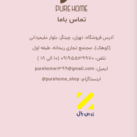
​تماس باما
آدرس فروشگاه: تهران، چیتگر، بلوار علیمردانی
(کوهک)، مجتمع تجاری ریحانه، طبقه اول
تلفن: 09195539970 (10 الی 18 )
ایمیل: purehome1399@gmail.com
اینستاگرام: purehome_shop@