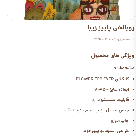
روبالشی پاییز زیبا
کد محصول: F3PI1003-1004
ویژگی های محصول
مشخصات:
کالکشن:
FLOWER FOR EVER
ابعاد: سایز 50*70
قابلیت شستشو:
دارد
جنس:
مخمل ، زیپ مخفی درجه یک
چاپ:
دورو
طراحی استودیو پیورهوم