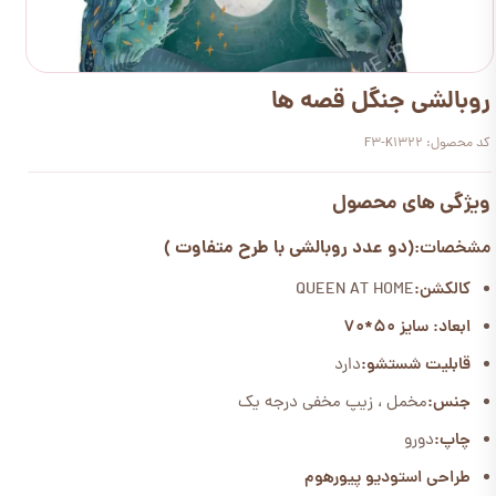
روبالشی جنگل قصه ها
کد محصول: F3-K1322
ویژگی های محصول
(دو عدد روبالشی با طرح متفاوت )
مشخصات:
کالکشن:
QUEEN AT HOME
ابعاد: سایز 50*70
قابلیت شستشو:
دارد
جنس:
مخمل ، زیپ مخفی درجه یک
چاپ:
دورو
طراحی استودیو پیورهوم