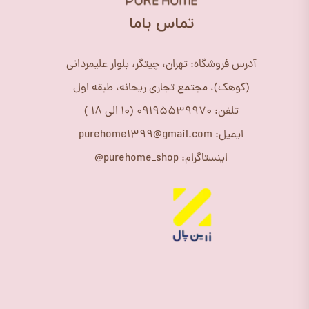
​تماس باما
آدرس فروشگاه: تهران، چیتگر، بلوار علیمردانی
(کوهک)، مجتمع تجاری ریحانه، طبقه اول
تلفن: 09195539970 (10 الی 18 )
ایمیل: purehome1399@gmail.com
اینستاگرام: purehome_shop@