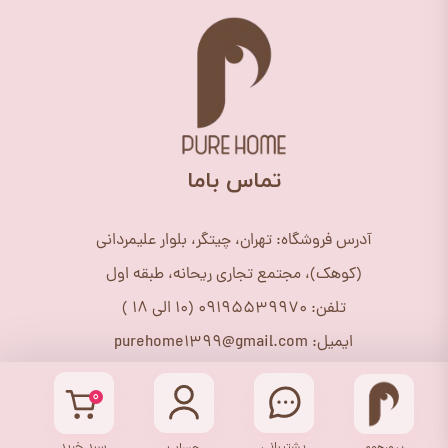
​تماس باما
آدرس فروشگاه: تهران، چیتگر، بلوار علیمردانی
(کوهک)، مجتمع تجاری ریحانه، طبقه اول
تلفن: 09195539970 (10 الی 18 )
ایمیل: purehome1399@gmail.com
اینستاگرام: purehome_shop@
۰
پشتیبانی
سبد خرید