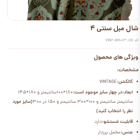
شال مبل سنتی 4
کد کالا: VIN2-AH1013
ویژگی های محصول
مشخصات:
کالکشن:
VINTAGE
ابعاد:
در چهار سایز موجود است:
180*100سانتیمتر و 180*145
سانتیمتر سانتیمتر و 100*300 سانتیمتر و 150 در 300
(سایز مورد
نظر را انتخاب کنید)
قابلیت شستشو:
دارد
جنس:
مخمل پرزدار