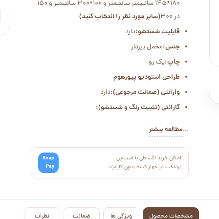
180*145 سانتیمتر سانتیمتر و 100*300 سانتیمتر و 150
در 300
(سایز مورد نظر را انتخاب کنید)
قابلیت شستشو:
دارد
جنس:
مخمل پرزدار
چاپ:
یک رو
طراحی استودیو پیورهوم
وارانتی (ضمانت مرجوعی):
دارد
گارانتی (تثبیت رنگ و شستشو):
...
مطالعه بیشتر
امکان خرید اقساطی با اسنپ‌پی
Snap
Pay
پرداخت در چهار قسط بدون کارمزد
مشخصات محصول
ویژگی ها
ضمانت
نظرات