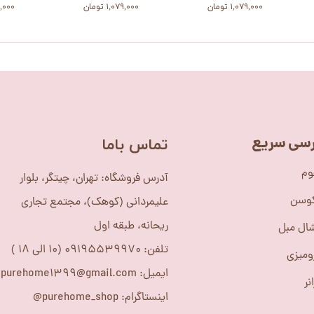
۱,۰۷۹,۰۰۰ تومان
۱,۰۷۹,۰۰۰ تومان
۰۷۹,۰۰۰
سی سریع
​تماس باما
وم
آدرس فروشگاه: تهران، چیتگر، بلوار
کوسن
علیمردانی (کوهک)، مجتمع تجاری
ریحانه، طبقه اول
ال مبل
تلفن: 09195539970 (10 الی 18 )
ومیزی
ایمیل: purehome1399@gmail.com
نر
اینستاگرام: purehome_shop@