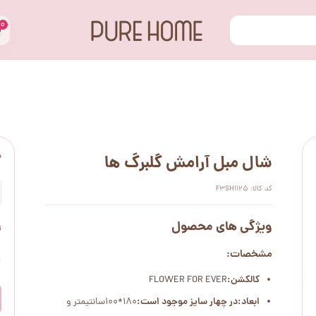
۰
س
شال مبل آرامش گلبرگ ها
کد کالا: F3SH1125
ویژگی های محصول
ت
مشخصات:
۰
کالکشن:
FLOWER FOR EVER
ابعاد:
در چهار سایز موجود است:
180*100سانتیمتر و