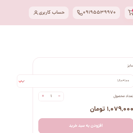
09195539970
حساب کاربری
ایز
100*180
+
−
عداد محصول
۱,۰۷۹,۰۰ تومان
افزودن به سبد خرید