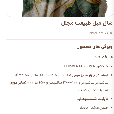
شال مبل طبیعت مجلل
کد کالا: F3SH1123
ویژگی های محصول
مشخصات:
کالکشن:
FLOWER FOR EVER
ابعاد:
در چهار سایز موجود است:
180*100سانتیمتر و 180*145
سانتیمتر سانتیمتر و 100*300 سانتیمتر و 150 در 300
(سایز مورد
نظر را انتخاب کنید)
قابلیت شستشو:
دارد
جنس:
مخمل پرزدار