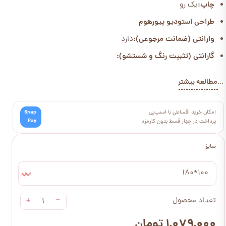
چاپ:
یک رو
طراحی استودیو پیورهوم
وارانتی (ضمانت مرجوعی):
دارد
گارانتی (تثبیت رنگ و شستشو):
مطالعه بیشتر
...
امکان خرید اقساطی با اسنپ‌پی
Snap
Pay
پرداخت در چهار قسط بدون کارمزد
سایز
100*180
+
−
تعداد محصول
۱,۰۷۹,۰۰۰ تومان