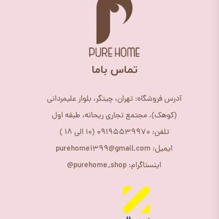
​تماس باما
آدرس فروشگاه: تهران، چیتگر، بلوار علیمردانی
(کوهک)، مجتمع تجاری ریحانه، طبقه اول
تلفن: 09195539970 (10 الی 18 )
ایمیل: purehome1399@gmail.com
اینستاگرام: purehome_shop@