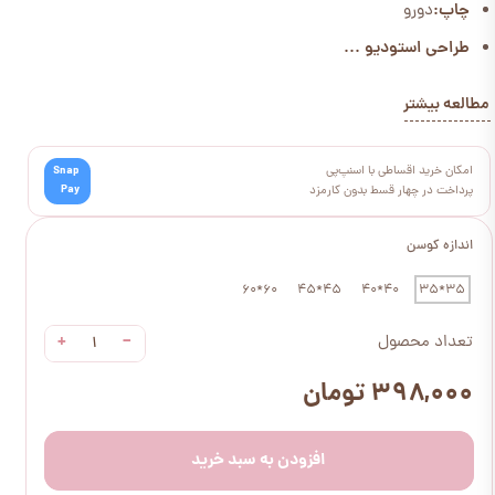
چاپ:
دورو
طراحی استودیو ...
مطالعه بیشتر
امکان خرید اقساطی با اسنپ‌پی
Snap
Pay
پرداخت در چهار قسط بدون کارمزد
اندازه کوسن
60*60
45*45
40*40
35*35
+
−
تعداد محصول
۳۹۸,۰۰۰ تومان
افزودن به سبد خرید