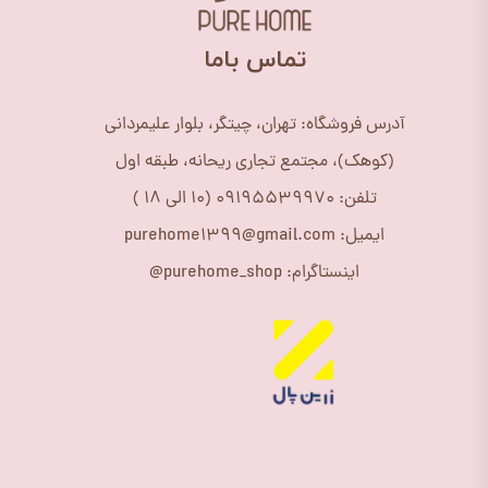
​تماس باما
آدرس فروشگاه: تهران، چیتگر، بلوار علیمردانی
(کوهک)، مجتمع تجاری ریحانه، طبقه اول
تلفن: 09195539970 (10 الی 18 )
ایمیل: purehome1399@gmail.com
اینستاگرام: purehome_shop@