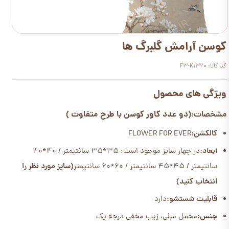
کوسن آرامش گلبرگ ها
کد کالا: F3-K1320
ویژگی های محصول
(دو عدد کاور کوسن با طرح متفاوت )
مشخصات:
کالکشن:
FLOWER FOR EVER
ابعاد:
در چهار سایز موجود است: 35*35 سانتیمتر / 40*40
سانتیمتر / 45*45 سانتیمتر / 60*60 سانتیمتر
(سایز مورد نظر را
انتخاب کنید)
قابلیت شستشو:
دارد
جنس:
مخمل مبلی، زیپ مخفی درجه یک