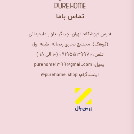
​تماس باما
آدرس فروشگاه: تهران، چیتگر، بلوار علیمردانی
(کوهک)، مجتمع تجاری ریحانه، طبقه اول
تلفن: 09195539970 (10 الی 18 )
ایمیل: purehome1399@gmail.com
اینستاگرام: purehome_shop@