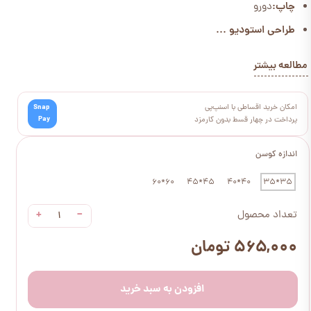
چاپ:
دورو
طراحی استودیو ...
مطالعه بیشتر
امکان خرید اقساطی با اسنپ‌پی
Snap
Pay
پرداخت در چهار قسط بدون کارمزد
اندازه کوسن
60*60
45*45
40*40
35*35
+
−
تعداد محصول
۵۶۵,۰۰۰ تومان
افزودن به سبد خرید