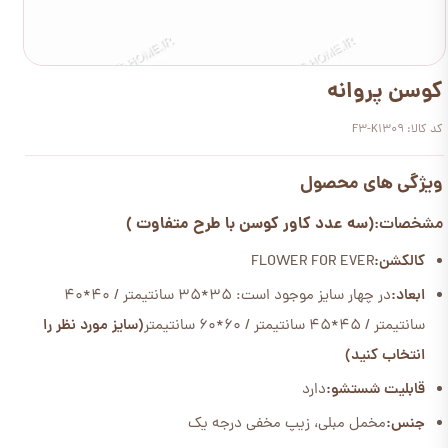
کوسن پروانه
کد کالا: F3-K1309
ویژگی های محصول
(سه عدد کاور کوسن با طرح متفاوت )
مشخصات:
کالکشن:
FLOWER FOR EVER
ابعاد:
در چهار سایز موجود است: 35*35 سانتیمتر / 40*40
سانتیمتر / 45*45 سانتیمتر / 60*60 سانتیمتر
(سایز مورد نظر را
انتخاب کنید)
قابلیت شستشو:
دارد
جنس:
مخمل مبلی، زیپ مخفی درجه یک