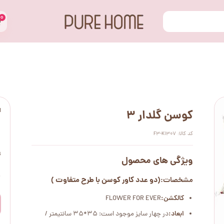
۰
ا
کوسن گلدار 3
کد کالا: F3-K1307
ت
ویژگی های محصول
۰
(دو عدد کاور کوسن با طرح متفاوت )
مشخصات:
کالکشن:
FLOWER FOR EVER
ابعاد:
در چهار سایز موجود است: 35*35 سانتیمتر /