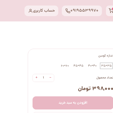
09195539970
حساب کاربری
ندازه کوسن
60*60
45*45
40*40
35*35
+
−
عداد محصول
۳۹۸,۰۰ تومان
افزودن به سبد خرید