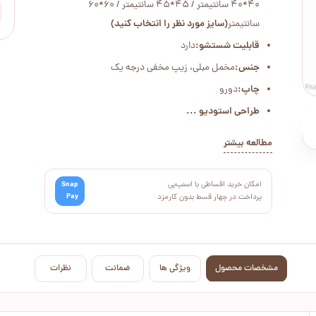
40*40 سانتیمتر / 45*45 سانتیمتر / 60*60
سانتیمتر
(سایز مورد نظر را انتخاب کنید)
قابلیت شستشو:
دارد
جنس:
مخمل مبلی، زیپ مخفی درجه یک
چاپ:
دورو
طراحی استودیو ...
مطالعه بیشتر
امکان خرید اقساطی با اسنپ‌پی
Snap
Pay
پرداخت در چهار قسط بدون کارمزد
مشخصات محصول
ویژگی ها
ضمانت
نظرات