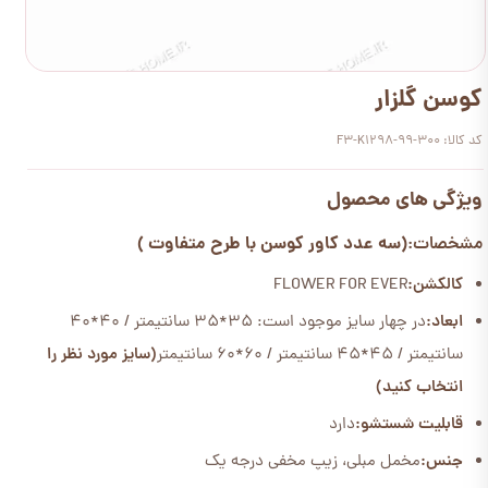
کوسن گلزار
کد کالا: F3-K1298-99-300
ویژگی های محصول
(سه عدد کاور کوسن با طرح متفاوت )
مشخصات:
کالکشن:
FLOWER FOR EVER
ابعاد:
در چهار سایز موجود است: 35*35 سانتیمتر / 40*40
سانتیمتر / 45*45 سانتیمتر / 60*60 سانتیمتر
(سایز مورد نظر را
انتخاب کنید)
قابلیت شستشو:
دارد
جنس:
مخمل مبلی، زیپ مخفی درجه یک