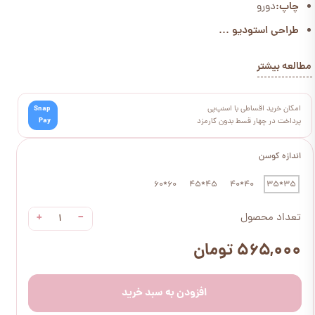
چاپ:
دورو
طراحی استودیو ...
مطالعه بیشتر
امکان خرید اقساطی با اسنپ‌پی
Snap
Pay
پرداخت در چهار قسط بدون کارمزد
اندازه کوسن
60*60
45*45
40*40
35*35
+
−
تعداد محصول
۵۶۵,۰۰۰ تومان
افزودن به سبد خرید