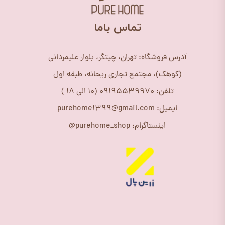
​تماس باما
آدرس فروشگاه: تهران، چیتگر، بلوار علیمردانی
(کوهک)، مجتمع تجاری ریحانه، طبقه اول
تلفن: 09195539970 (10 الی 18 )
ایمیل: purehome1399@gmail.com
اینستاگرام: purehome_shop@