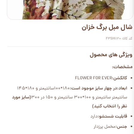
شال مبل برگ خزان
کد کالا: F3SH1120
ویژگی های محصول
مشخصات:
کالکشن:
FLOWER FOR EVER
ابعاد:
در چهار سایز موجود است:
180*100سانتیمتر و 180*145
سانتیمتر سانتیمتر و 100*300 سانتیمتر و 150 در 300
(سایز مورد
نظر را انتخاب کنید)
قابلیت شستشو:
دارد
جنس:
مخمل پرزدار