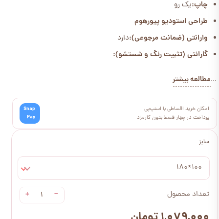
چاپ:
یک رو
طراحی استودیو پیورهوم
وارانتی (ضمانت مرجوعی):
دارد
گارانتی (تثبیت رنگ و شستشو):
مطالعه بیشتر
...
امکان خرید اقساطی با اسنپ‌پی
Snap
Pay
پرداخت در چهار قسط بدون کارمزد
سایز
100*180
+
−
تعداد محصول
۱,۰۷۹,۰۰۰ تومان