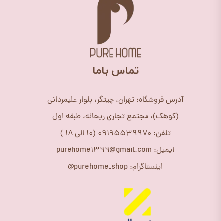
​تماس باما
آدرس فروشگاه: تهران، چیتگر، بلوار علیمردانی
(کوهک)، مجتمع تجاری ریحانه، طبقه اول
تلفن: 09195539970 (10 الی 18 )
ایمیل: purehome1399@gmail.com
اینستاگرام: purehome_shop@