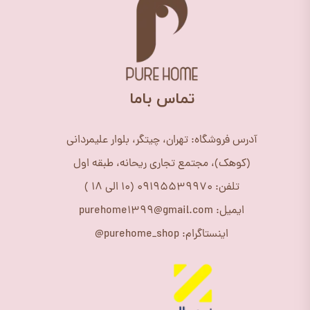
​تماس باما
آدرس فروشگاه: تهران، چیتگر، بلوار علیمردانی
(کوهک)، مجتمع تجاری ریحانه، طبقه اول
تلفن: 09195539970 (10 الی 18 )
ایمیل: purehome1399@gmail.com
اینستاگرام: purehome_shop@