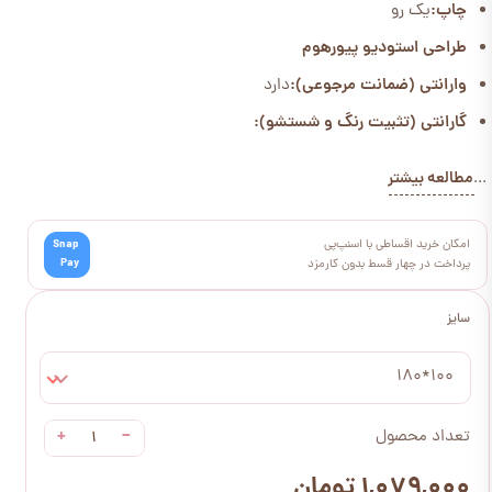
چاپ:
یک رو
طراحی استودیو پیورهوم
وارانتی (ضمانت مرجوعی):
دارد
گارانتی (تثبیت رنگ و شستشو):
مطالعه بیشتر
...
امکان خرید اقساطی با اسنپ‌پی
Snap
Pay
پرداخت در چهار قسط بدون کارمزد
سایز
100*180
+
−
تعداد محصول
۱,۰۷۹,۰۰۰ تومان