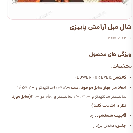
شال مبل آرامش پاییزی
کد کالا: f3sh1117
ویژگی های محصول
مشخصات:
کالکشن:
FLOWER FOR EVER
ابعاد:
در چهار سایز موجود است:
180*100سانتیمتر و 180*145
سانتیمتر سانتیمتر و 100*300 سانتیمتر و 150 در 300
(سایز مورد
نظر را انتخاب کنید)
قابلیت شستشو:
دارد
جنس:
مخمل پرزدار