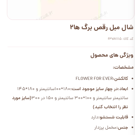
شال مبل رقص برگ ها2
کد کالا: f3sh1115
ویژگی های محصول
مشخصات:
کالکشن:
FLOWER FOR EVER
ابعاد:
در چهار سایز موجود است:
180*100سانتیمتر و 180*145
سانتیمتر سانتیمتر و 100*300 سانتیمتر و 150 در 300
(سایز مورد
نظر را انتخاب کنید)
قابلیت شستشو:
دارد
جنس:
مخمل پرزدار