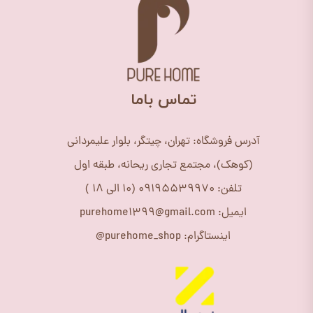
​تماس باما
آدرس فروشگاه: تهران، چیتگر، بلوار علیمردانی
(کوهک)، مجتمع تجاری ریحانه، طبقه اول
تلفن: 09195539970 (10 الی 18 )
ایمیل: purehome1399@gmail.com
اینستاگرام: purehome_shop@