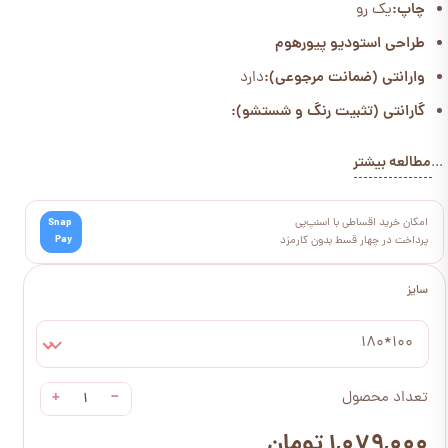
چاپ:
یک رو
طراحی استودیو پیورهوم
وارانتی (ضمانت مرجوعی):
دارد
گارانتی (تثبیت رنگ و شستشو):
مطالعه بیشتر
...
امکان خرید اقساطی با اسنپ‌پی
Snap
Pay
پرداخت در چهار قسط بدون کارمزد
سایز
100*180
+
−
تعداد محصول
۱,۰۷۹,۰۰۰ تومان