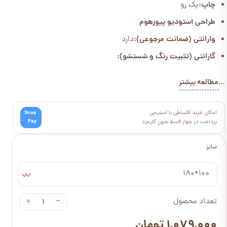
چاپ:
یک رو
طراحی استودیو پیورهوم
وارانتی (ضمانت مرجوعی):
دارد
گارانتی (تثبیت رنگ و شستشو):
مطالعه بیشتر
...
امکان خرید اقساطی با اسنپ‌پی
Snap
Pay
پرداخت در چهار قسط بدون کارمزد
سایز
100*180
+
−
تعداد محصول
۱,۰۷۹,۰۰۰ تومان