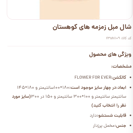
شال مبل زمزمه های کوهستان
کد کالا: f3sh1109
ویژگی های محصول
مشخصات:
کالکشن:
FLOWER FOR EVER
ابعاد:
در چهار سایز موجود است:
180*100سانتیمتر و 180*145
سانتیمتر سانتیمتر و 100*300 سانتیمتر و 150 در 300
(سایز مورد
نظر را انتخاب کنید)
قابلیت شستشو:
دارد
جنس:
مخمل پرزدار