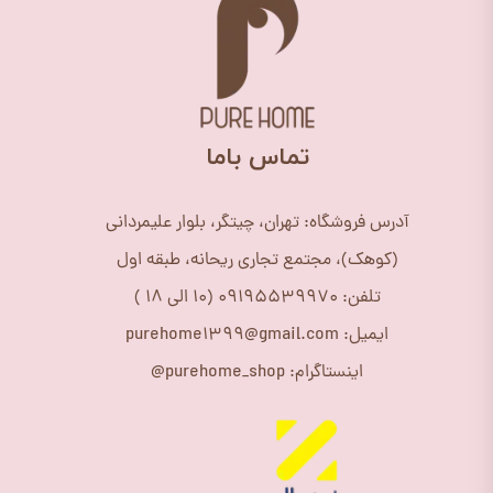
​تماس باما
آدرس فروشگاه: تهران، چیتگر، بلوار علیمردانی
(کوهک)، مجتمع تجاری ریحانه، طبقه اول
تلفن: 09195539970 (10 الی 18 )
ایمیل: purehome1399@gmail.com
اینستاگرام: purehome_shop@