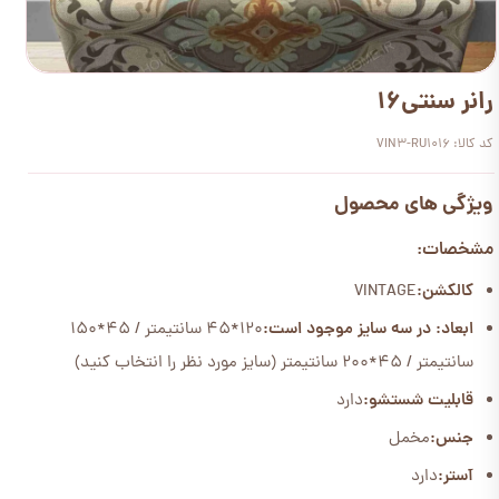
رانر سنتی16
کد کالا: VIN3-RU1016
ویژگی های محصول
مشخصات:
کالکشن:
VINTAGE
ابعاد: در سه سایز موجود است:
120*45 سانتیمتر / 45*150
سانتیمتر / 45*200 سانتیمتر (سایز مورد نظر را انتخاب کنید)
قابلیت شستشو:
دارد
جنس:
مخمل
آستر:
دارد