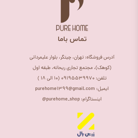
​تماس باما
آدرس فروشگاه: تهران، چیتگر، بلوار علیمردانی
(کوهک)، مجتمع تجاری ریحانه، طبقه اول
تلفن: 09195539970 (10 الی 18 )
ایمیل: purehome1399@gmail.com
اینستاگرام: purehome_shop@