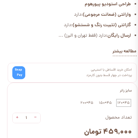
طراحی استودیو پیورهوم
وارانتی (ضمانت مرجوعی):
دارد
گارانتی (تثبیت رنگ و شستشو):
دارد
ارسال رایگان:
دارد (فقط تهران و البرز) ...
مطالعه بیشتر
امکان خرید اقساطی با اسنپ‌پی
Snap
Pay
پرداخت در چهار قسط بدون کارمزد
سایز رانر
45*200
45*150
45*120
+
−
تعداد محصول
۴۵۹,۰۰۰ تومان