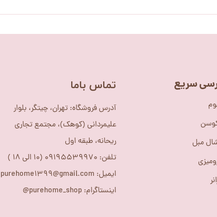
سی سریع
​تماس باما
وم
آدرس فروشگاه: تهران، چیتگر، بلوار
کوسن
علیمردانی (کوهک)، مجتمع تجاری
ریحانه، طبقه اول
ال مبل
تلفن: 09195539970 (10 الی 18 )
ومیزی
ایمیل: purehome1399@gmail.com
نر
اینستاگرام: purehome_shop@