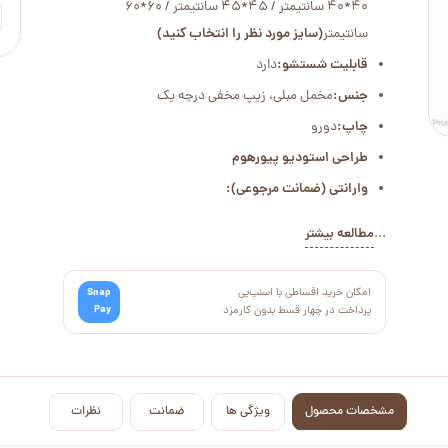
40*40 سانتیمتر / 45*45 سانتیمتر / 60*60
سانتیمتر
(سایز مورد نظر را انتخاب کنید)
قابلیت شستشو:
دارد
جنس:
مخمل مبلی، زیپ مخفی درجه یک
چاپ:
دورو
طراحی استودیو پیورهوم
وارانتی (ضمانت مرجوعی):
...
مطالعه بیشتر
امکان خرید اقساطی با اسنپ‌پی
Snap
Pay
پرداخت در چهار قسط بدون کارمزد
مشخصات محصول
ویژگی ها
ضمانت
نظرات