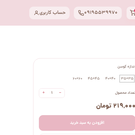
09195539970
حساب کاربری
ندازه کوسن
60*60
45*45
40*40
35*35
+
−
عداد محصول
۲۱۹,۰۰ تومان
افزودن به سبد خرید