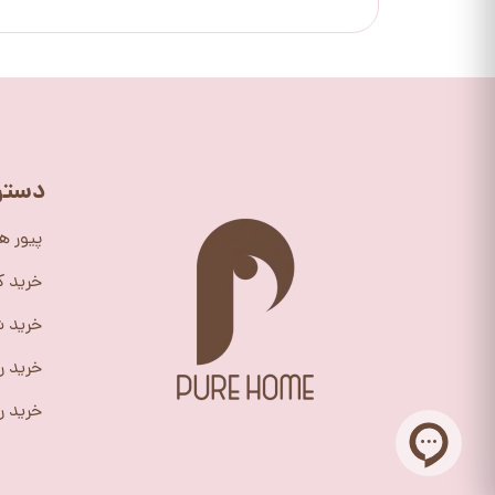
دستر
پیور ه
خرید 
خرید ش
خرید ر
خرید را