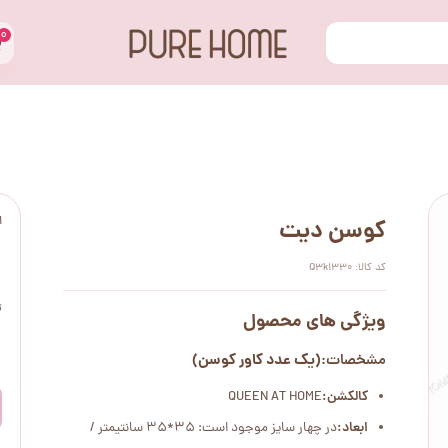
۰
ا
کوسن دیت
کد کالا: Q3k1330
ت
ویژگی های محصول
۰
(یک عدد کاور کوسن)
مشخصات:
کالکشن:
QUEEN AT HOME
ابعاد:
در چهار سایز موجود است: 35*35 سانتیمتر /