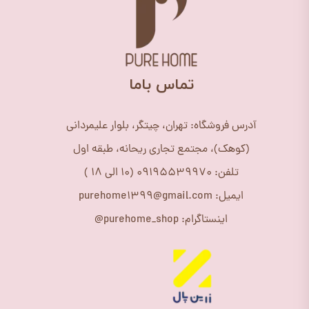
​تماس باما
آدرس فروشگاه: تهران، چیتگر، بلوار علیمردانی
(کوهک)، مجتمع تجاری ریحانه، طبقه اول
تلفن: 09195539970 (10 الی 18 )
ایمیل: purehome1399@gmail.com
اینستاگرام: purehome_shop@