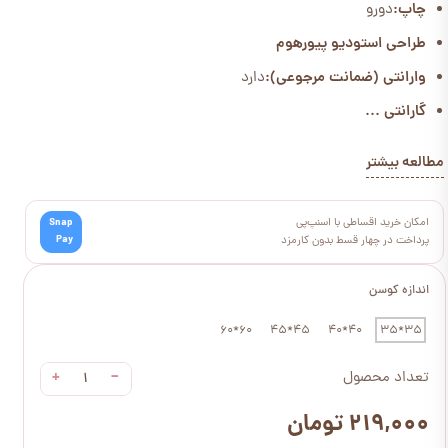
چاپ:
دورو
طراحی استودیو پیورهوم
وارانتی (ضمانت مرجوعی):
دارد
گارانتی ...
مطالعه بیشتر
امکان خرید اقساطی با اسنپ‌پی
Snap
Pay
پرداخت در چهار قسط بدون کارمزد
اندازه کوسن
60*60
45*45
40*40
35*35
+
−
تعداد محصول
۲۱۹,۰۰۰ تومان