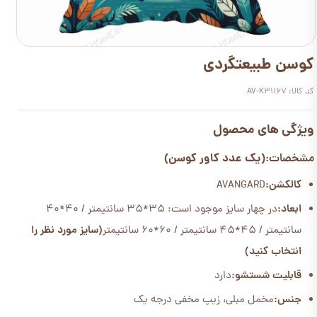
کوسن طبیعتگردی
کد کالا: AV-K31167
ویژگی های محصول
(یک عدد کاور کوسن)
مشخصات:
کالکشن:
AVANGARD
ابعاد:
در چهار سایز موجود است: 35*35 سانتیمتر / 40*40
سانتیمتر / 45*45 سانتیمتر / 60*60 سانتیمتر
(سایز مورد نظر را
انتخاب کنید)
قابلیت شستشو:
دارد
جنس:
مخمل مبلی، زیپ مخفی درجه یک