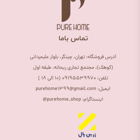
​تماس باما
آدرس فروشگاه: تهران، چیتگر، بلوار علیمردانی
(کوهک)، مجتمع تجاری ریحانه، طبقه اول
تلفن: 09195539970 (10 الی 18 )
ایمیل: purehome1399@gmail.com
اینستاگرام: purehome_shop@