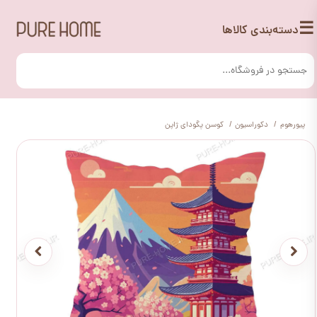
☰
دسته‌بندی کالاها
پیورهوم
دکوراسیون
کوسن پگودای ژاپن