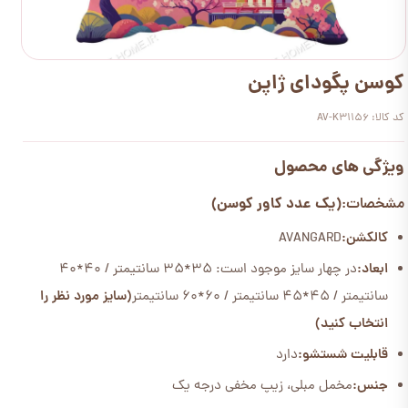
کوسن پگودای ژاپن
کد کالا: AV-K31156
ویژگی های محصول
(یک عدد کاور کوسن)
مشخصات:
کالکشن:
AVANGARD
ابعاد:
در چهار سایز موجود است: 35*35 سانتیمتر / 40*40
سانتیمتر / 45*45 سانتیمتر / 60*60 سانتیمتر
(سایز مورد نظر را
انتخاب کنید)
قابلیت شستشو:
دارد
جنس:
مخمل مبلی، زیپ مخفی درجه یک